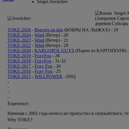
Sergei Averichev
Sergei A
(Аверичев Серге
деревня Суйсарь
TOKE-2026
-
Beavers on skis
(БОБРЫ НА ЛЫЖАХ) -
19
TOKE-2024
-
Wind
(Ветер) -
20
TOKE-2023
-
Wind
(Ветер) -
21
TOKE-2022
-
Wind
(Ветер) -
29
TOKE-2020
-
KARGOPOL GUYS
(Парни из КАРГОПОЛЯ) 
TOKE-2019
-
FoxyFox
-
28
TOKE-2018
-
FoxyFox
-
31-32
TOKE-2017
-
Foxy Fox
-
26
TOKE-2016
-
Foxy Fox
-
25
TOKE-2015
-
WILLPOWER
-
DSQ
-
-
-
-
Experience:
Начиная с 2002 года ничего не пропустил в сноукайтинге, 
Why TOKE?