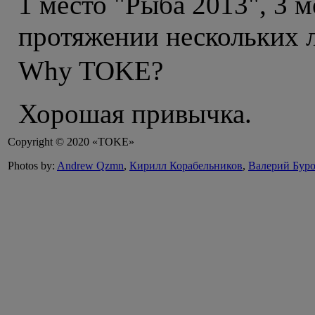
1 место "Рыба 2013", 3 м
протяжении нескольких л
Why TOKE?
Хорошая привычка.
Copyright © 2020 «TOKE»
Photos by:
Andrew Qzmn
,
Кирилл Корабельников
,
Валерий Бур