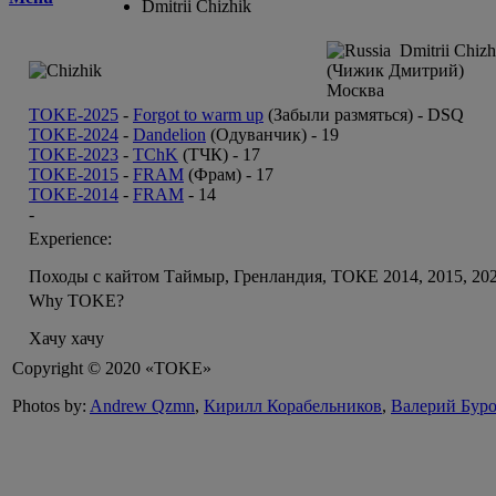
Dmitrii Chizhik
Dmitrii Chizh
(Чижик Дмитрий)
Москва
TOKE-2025
-
Forgot to warm up
(Забыли размяться) -
DSQ
TOKE-2024
-
Dandelion
(Одуванчик) -
19
TOKE-2023
-
TChK
(ТЧК) -
17
TOKE-2015
-
FRAM
(Фрам) -
17
TOKE-2014
-
FRAM
-
14
-
Experience:
Походы с кайтом Таймыр, Гренландия, ТОКЕ 2014, 2015, 20
Why TOKE?
Хачу хачу
Copyright © 2020 «TOKE»
Photos by:
Andrew Qzmn
,
Кирилл Корабельников
,
Валерий Бур