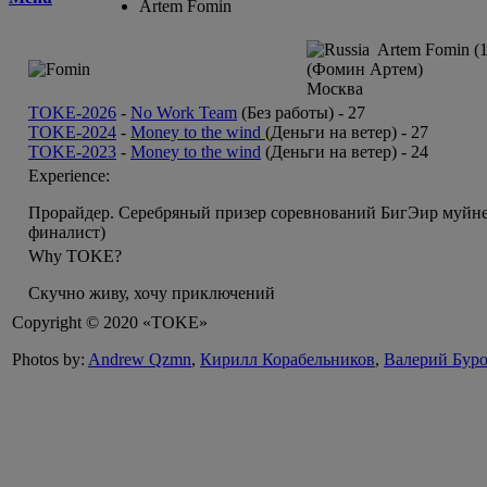
Artem Fomin
Artem Fomin (1
(Фомин Артем)
Москва
TOKE-2026
-
No Work Team
(Без работы) -
27
TOKE-2024
-
Money to the wind
(Деньги на ветер) -
27
TOKE-2023
-
Money to the wind
(Деньги на ветер) -
24
Experience:
Прорайдер. Серебряный призер соревнований БигЭир муйне 
финалист)
Why TOKE?
Скучно живу, хочу приключений
Copyright © 2020 «TOKE»
Photos by:
Andrew Qzmn
,
Кирилл Корабельников
,
Валерий Бур