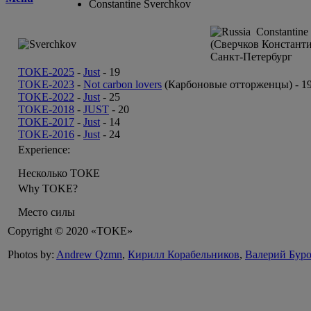
Constantine Sverchkov
Constantine 
(Сверчков Констант
Санкт-Петербург
TOKE-2025
-
Just
-
19
TOKE-2023
-
Not carbon lovers
(Карбоновые отторженцы) -
1
TOKE-2022
-
Just
-
25
TOKE-2018
-
JUST
-
20
TOKE-2017
-
Just
-
14
TOKE-2016
-
Just
-
24
Experience:
Несколько ТОКЕ
Why TOKE?
Место силы
Copyright © 2020 «TOKE»
Photos by:
Andrew Qzmn
,
Кирилл Корабельников
,
Валерий Бур