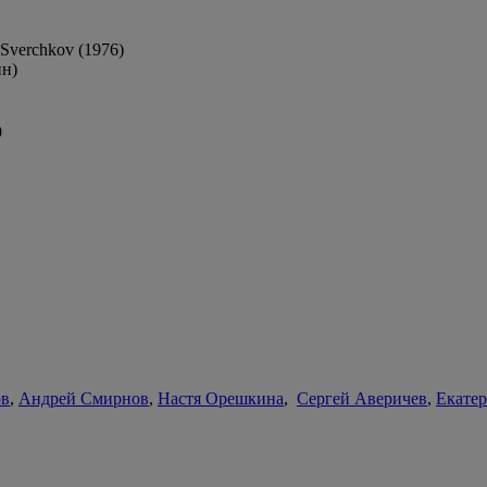
Sverchkov (1976)
ин)
9
ов
,
Андрей Смирнов
,
Настя Орешкина
,
Сергей Аверичев
,
Екате