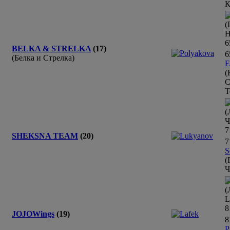
К
(
Н
6
BELKA & STRELKA
(17)
6
(Белка и Стрелка)
E
(
С
Т
(
Ч
7
SHEKSNA TEAM
(20)
7
S
(
Ч
(
L
8
JOJOWings
(19)
8
P