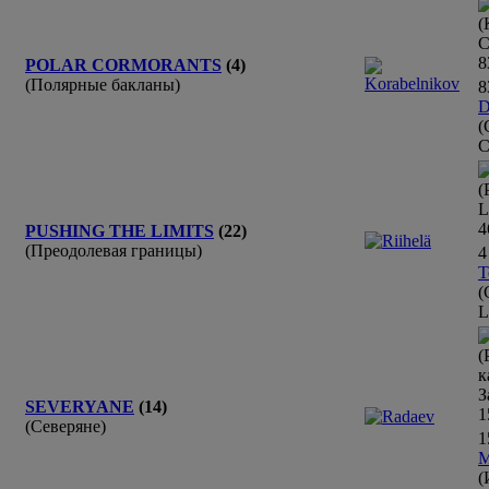
(
С
8
POLAR CORMORANTS
(4)
(Полярные бакланы)
8
D
(
С
(
L
4
PUSHING THE LIMITS
(22)
(Преодолевая границы)
4
T
(
L
(
к
З
SEVERYANE
(14)
1
(Северяне)
1
M
(