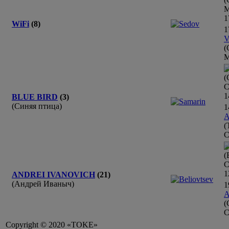
М
1
WiFi
(8)
1
V
(
М
(
С
1
BLUE BIRD
(3)
(Синяя птица)
1
A
(
С
(
С
1
ANDREI IVANOVICH
(21)
(Андрей Иваныч)
1
A
(
С
Copyright © 2020 «TOKE»