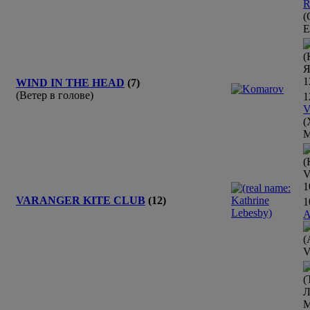
R
(
(
Я
1
WIND IN THE HEAD
(7)
(Ветер в голове)
1
V
(
М
(
V
1
VARANGER KITE CLUB
(12)
1
A
(
V
(
Л
М