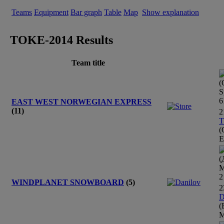
Teams
Equipment
Bar graph
Table
Map
Show explanation
TOKE-2014 Results
Team title
(
S
6
EAST WEST NORWEGIAN EXPRESS
(11)
2
T
(
E
(
М
2
WINDPLANET SNOWBOARD
(5)
2
D
(
М