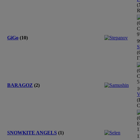
(
R
(
С
9
GiGo
(10)
9
S
(
Г
(
С
5
BARAGOZ
(2)
1
V
(
С
(
1
SNOWKITE ANGELS
(1)
1