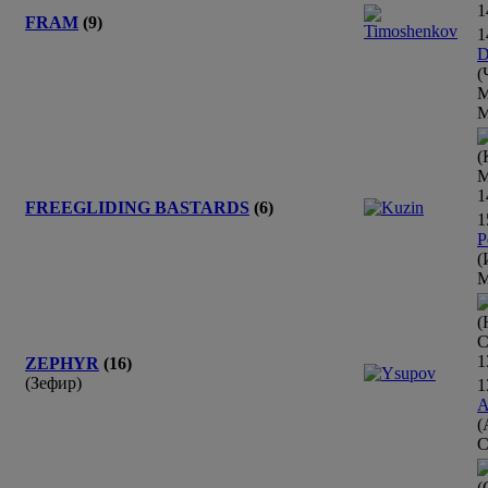
1
FRAM
(9)
1
D
(
М
М
(
М
1
FREEGLIDING BASTARDS
(6)
1
P
(
М
(
С
1
ZEPHYR
(16)
(Зефир)
1
A
(
С
(