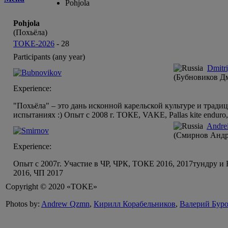
Pohjola
Pohjola
(Похьёла)
TOKE-2026
-
28
Participants (any year)
Dmitr
(Бубновиков Д
Experience:
"Похьёла" – это дань исконной карельской культуре и тради
испытаниях :) Опыт с 2008 г. ТОКЕ, VAKE, Pallas kite end
Andre
(Смирнов Андр
Experience:
Опыт с 2007г. Участие в ЧР, ЧРК, ТОКЕ 2016, 2017тундру и
2016, ЧП 2017
Copyright © 2020 «TOKE»
Photos by:
Andrew Qzmn
,
Кирилл Корабельников
,
Валерий Бур