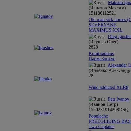
Maksim Ign
(Игнатов Mаксим)
1
5
1
1
8
6
1
12
5
2
1
Old mad sick horses
SEVERYANE
MAXIMUS XXL
Oleg Igushe
(Игушев Олег)
28
28
Komi sapiens
ПармаЗонъяс
Alexander I
(Илленко Александр 
28
Wind addicted XLR8
Petr Ivanov
(Иванов Пётр)
15
20
23
19
14
20
8
DSQ
Populacho
FREEGLIDING BA
Two Captains