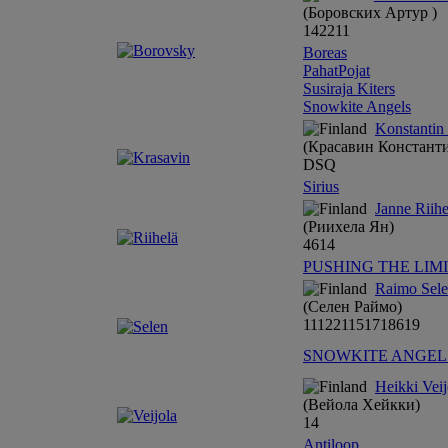
(Боровских Артур )
14
22
11
Boreas
PahatPojat
Susiraja Kiters
Snowkite Angels
Konstantin
(Красавин Констант
DSQ
Sirius
Janne Riihe
(Риихела Ян)
4
6
14
PUSHING THE LIM
Raimo Sel
(Селен Раймо)
11
12
21
15
17
18
6
19
SNOWKITE ANGEL
Heikki Veij
(Вейола Хейкки)
14
Antiloop