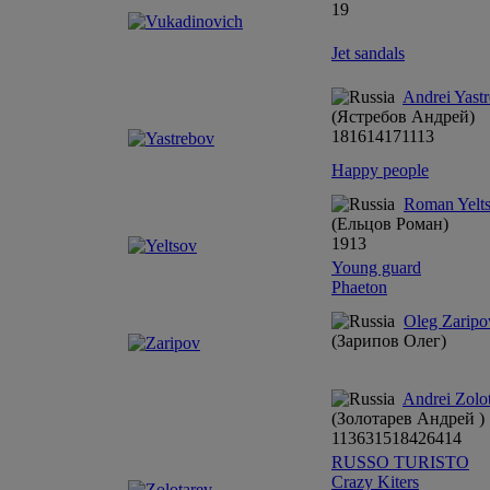
19
Jet sandals
Andrei Yast
(Ястребов Андрей)
18
16
14
17
11
13
Happy people
Roman Yelt
(Ельцов Роман)
19
13
Young guard
Phaeton
Oleg Zaripo
(Зарипов Олег)
Andrei Zolo
(Золотарев Андрей )
11
3
6
3
15
18
4
2
6
4
1
4
RUSSO TURISTO
Crazy Kiters