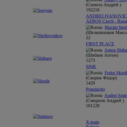
(Сенюта Андрей )
19
22
18
ANDREI IVANOVI
AEROS Czech - Russi
Maxim Shel
(Шелковников Макс
22
FIRST PLACE
Anton Shib
(Шибаев Антон)
12
7
3
SHiK
Fedor Skori
(Скорик Фёдор)
14
20
Populacho
Andrei Smi
(Смирнов Андрей )
18
12
28
X-team