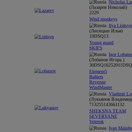
Nicholas La
(Лазарев Николай)
22
29
Wind monkeys
Ilya Lisitsyn
(Лисицын Илья)
19
DSQ
13
Young guard
SKIFS
Igor Loban
(Лобанов Игорь )
30
DSQ
16
25
20
11
DSQ
Element5
Baltiets
Revenge
WindMaster
Vladimir L
(Лукьянов Владимир
7
13
2
5
5
14
3
6
6
1
1
3
2
SHEKSNA TEAM
SEVERYANE
Veterok
Ivan Malaf