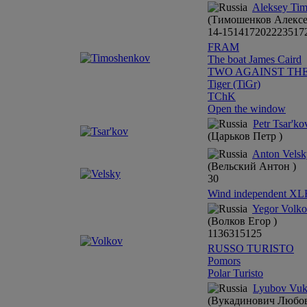
Aleksey Ti
(Тимошенков Алексе
14-15
14
17
20
22
23
5
17
FRAM
The boat James Caird
TWO AGAINST TH
Tiger (TiGr)
TChK
Open the window
Petr Tsar'k
(Царьков Петр )
Anton Velsk
(Вельский Антон )
30
Wind independent XL
Yegor Volk
(Волков Егор )
11
3
6
3
15
12
5
RUSSO TURISTO
Pomors
Polar Turisto
Lyubov Vuk
(Вукадинович Любов