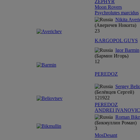
ZEPHYR
Moon Rovers
Psychrolutes marcidus
Nikita Aver
(Аверичев Никита)
23
KARGOPOL GUYS
Igor Barmin
(Бармин Игорь)
12
PEREDOZ
Sergey Beli
(Белёвцев Сергей)
12
19
22
PEREDOZ
ANDREI IVANOVI
Roman Bikm
(Бикмуллин Роман)
3
MosDesant