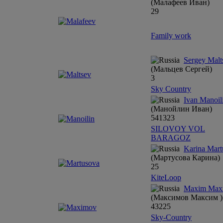
(Малафеев Иван)
29
Family work
Sergey Malt
(Мальцев Сергей)
3
Sky Country
Ivan Manoil
(Манойлин Иван)
5
4
13
2
3
SILOVOY VOL
BARAGOZ
Karina Mart
(Мартусова Карина)
25
KiteLoop
Maxim Max
(Максимов Максим )
4
3
2
2
5
Sky-Country