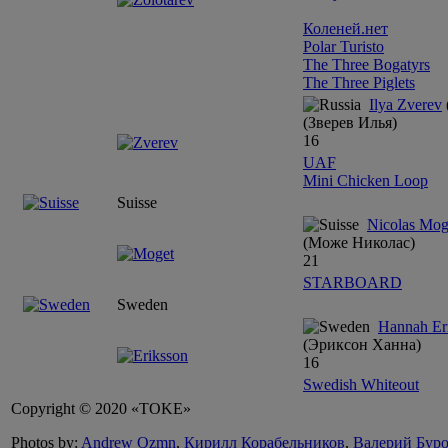
Коленей.нет
Polar Turisto
The Three Bogatyrs
The Three Piglets
Ilya Zverev
(Зверев Илья)
16
UAF
Mini Сhicken Loop
Suisse
Nicolas Mog
(Може Николас)
21
STARBOARD
Sweden
Hannah Er
(Эриксон Ханна)
16
Swedish Whiteout
Copyright © 2020 «TOKE»
Photos by:
Andrew Qzmn
,
Кирилл Корабельников
,
Валерий Бур