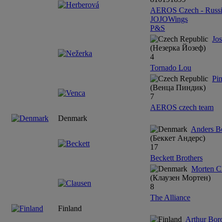
AEROS Czech - Russi
JOJOWings
P&S
Jo
(Незерка Йозеф)
4
Tornado Lou
Pi
(Венца Пиндик)
7
AEROS czech team
Denmark
Anders Be
(Беккет Андерс)
17
Beckett Brothers
Morten C
(Клаузен Мортен)
8
The Alliance
Finland
Arthur Bor