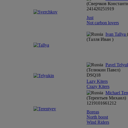
(Сверчков Констант
24
14
20
25
19
19
Just
Not carbon lovers
Ivan Tallya
(Талля Иван )
Pavel Telyu
(Телюкин Павел)
DSQ
18
Lazy Kiters
Crazy Kiters
Michael Ter
(Терентьев Михаил)
12
19
10
16
6
12
12
Boreas
North boost
Wind Riders