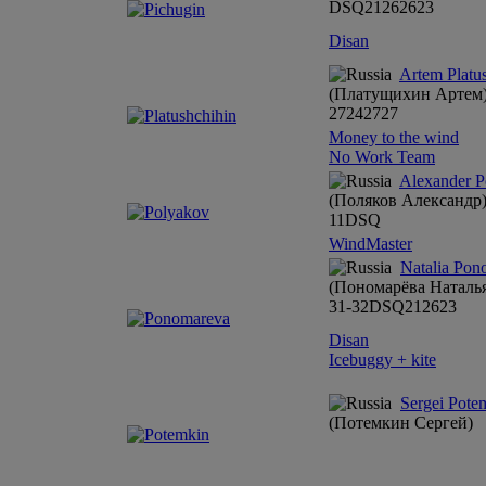
DSQ
21
26
26
23
Disan
Artem Platu
(Платущихин Артем
27
24
27
27
Money to the wind
No Work Team
Alexander P
(Поляков Александр
11
DSQ
WindMaster
Natalia Pon
(Пономарёва Наталь
31-32
DSQ
21
26
23
Disan
Icebuggy + kite
Sergei Pote
(Потемкин Сергей)