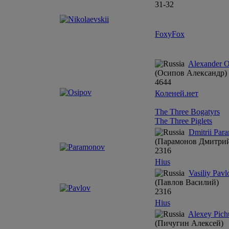
31-32
FoxyFox
Alexander O
(Осипов Александр)
4
6
4
4
Коленей.нет
The Three Bogatyrs
The Three Piglets
Dmitrii Par
(Парамонов Дмитри
23
16
Hius
Vasiliy Pavl
(Павлов Василий)
23
16
Hius
Alexey Pich
(Пичугин Алексей)