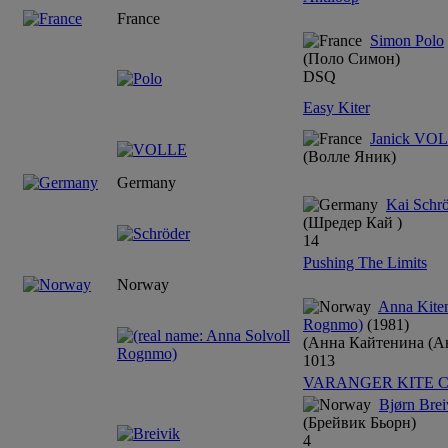
France
Simon Polo
(Поло Симон)
DSQ
Easy Kiter
Janick VO
(Волле Яник)
Germany
Kai Schr
(Шредер Кай )
14
Pushing The Limits
Norway
Anna Kiten
Rognmo)
(1981)
(Анна Кайтенина (А
10
13
VARANGER KITE 
Bjørn Brei
(Брейвик Бьорн)
4