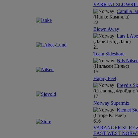
VARRJAT SLOWRI
Camilla Ia
(Ианке Камилла)
22
Blown Away
Lars LAbe
(Лабе-Лунд Ларс)
21
Team Sideshore
Nils Nilse
(Нильсен Нильс)
15
Happy Feet
Frøydis Sj
(Сьёвольд Фройдис )
17
Norway Supermix
Klemet St
(Сторе Клемет)
6
1
6
VARANGER SURF 
EAST WEST NORW