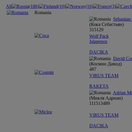
All
(188)
(10)
(16)
(3)
Romania
Sebastia
(Кока Себастьян)
31
5
12
9
Wolf Pack
Jalapenos
DACIKA
David Co
(Космин Давид)
4
8
7
VIRUS TEAM
RAKETA
Adrian Mi
(Микля Адриан)
11
15
13
4
8
9
VIRUS TEAM
DACIKA