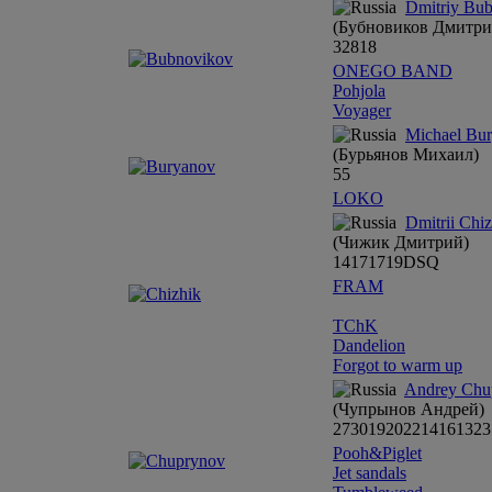
Dmitriy Bu
(Бубновиков Дмитри
3
28
18
ONEGO BAND
Pohjola
Voyager
Michael Bu
(Бурьянов Михаил)
5
5
LOKO
Dmitrii Chi
(Чижик Дмитрий)
14
17
17
19
DSQ
FRAM
TChK
Dandelion
Forgot to warm up
Andrey Chu
(Чупрынов Андрей)
27
30
19
20
22
14
16
13
23
Pooh&Рiglet
Jet sandals