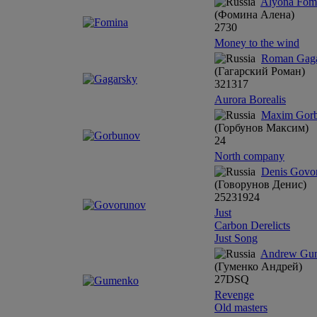
Alyona Fom
(Фомина Алена)
27
30
Money to the wind
Roman Gag
(Гагарский Роман)
32
13
17
Aurora Borealis
Maxim Gor
(Горбунов Максим)
24
North company
Denis Govo
(Говорунов Денис)
25
23
19
24
Just
Carbon Derelicts
Just Song
Andrew Gu
(Гуменко Андрей)
27
DSQ
Revenge
Old masters