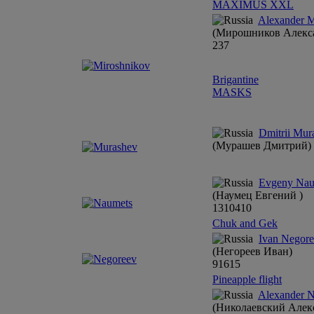
MAXIMUS XXL
Alexander M
(Мирошников Алекс
23
7
Brigantine
MASKS
Dmitrii Mur
(Мурашев Дмитрий)
Evgeny Nau
(Наумец Евгений )
13
10
4
10
Chuk and Gek
Ivan Negor
(Негореев Иван)
9
16
15
Pineapple flight
Alexander N
(Николаевский Алек