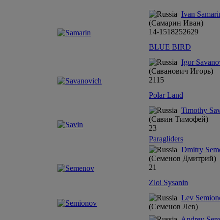
Ivan Samari
(Самарин Иван)
14-15
18
25
26
29
BLUE BIRD
Igor Savano
(Саванович Игорь)
21
15
Polar Land
Timothy Sav
(Савин Тимофей)
23
Paragliders
Dmitry Sem
(Семенов Дмитрий)
21
Zloi Sysanin
Lev Semion
(Семенов Лев)
Andrey Sen