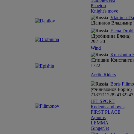
Tumbleweed
Phaeton
Knight's move
Vladimir Da
(Данилов Владимир 
Elena Drobi
(Дробинина Елена)
29
21
20
Wind
Konstantin 
(Епишин Константи
17
22
Arctic Riders
Boris Filim
(Филимонов Борис)
7
18
7
7
11
22
8
24
13
2
2
4
3
JET-SPORT
Rodents and owls
FIRST PLACE
Apiums
LEMMA
GingerJet