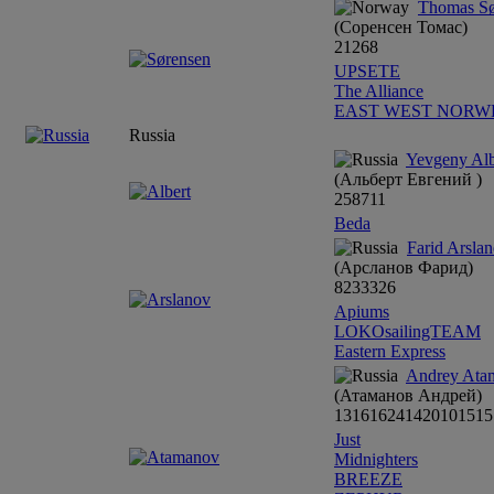
Thomas Sø
(Соренсен Томас)
2
1
2
6
8
UPSETE
The Alliance
EAST WEST NORW
Russia
Yevgeny Al
(Альберт Евгений )
25
8
7
11
Beda
Farid Arsla
(Арсланов Фарид)
8
2
33
3
26
Apiums
LOKOsailingTEAM
Eastern Express
Andrey Ata
(Атаманов Андрей)
13
16
16
24
14
20
10
15
15
Just
Midnighters
BREEZE