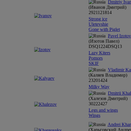
Dmitriy Iva
(Иванов Дмитрий)
29
21
12
18
14
Strong ice
Uletevshie
Gone with Piglet
Pavel Izotov
(Изотов Павел)
DSQ
12
24
DSQ
13
Lazy Kiters
Pomors
SKIF
Vladimir Ka
(Каляев Владимир)
23
20
14
24
Milky Way
Dmitrii Kha
(Халезов Дмитрий)
30
22
24
27
Legs and wings
Wings
Andrei Kha
(Харьговский Андре