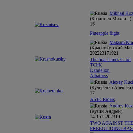
Mikhail Koz
(Козинцев Михаил )
16
Pineapple flight
Maksim Kra
(Краснокутский Мак
20
22
23
17
19
21
The boat James Caird
TChK
Dandelion
Albatross
Alexey Kuc
(Кучеренко Алексей)
17
Arctic Riders
Andrey Kuz
(Кузин Андрей)
14-15
15
20
23
19
TWO AGAINST TH
FREEGLIDING BA