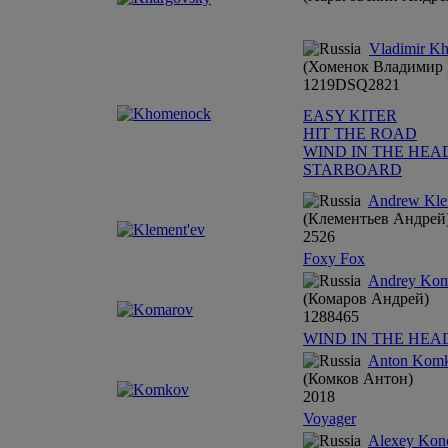
Vladimir K
(Хоменок Владимир 
12
19
DSQ
28
21
EASY KITER
HIT THE ROAD
WIND IN THE HEA
STARBOARD
Andrew Kle
(Клементьев Андрей
25
26
Foxy Fox
Andrey Kom
(Комаров Андрей)
12
8
8
4
6
5
WIND IN THE HEA
Anton Kom
(Комков Антон)
20
18
Voyager
Alexey Kon