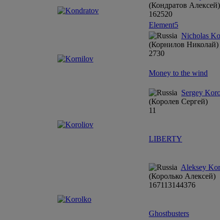
(Кондратов Алексей)
16
25
20
Element5
Nicholas Ko
(Корнилов Николай)
27
30
Money to the wind
Sergey Koro
(Королев Сергей)
11
LIBERTY
Aleksey Kor
(Королько Алексей)
16
7
1
13
14
4
3
7
6
Ghostbusters