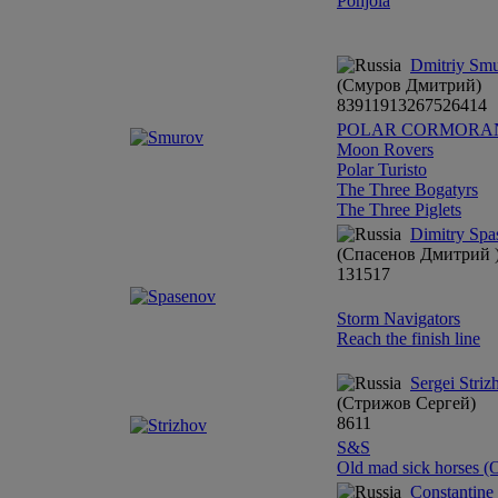
Pohjola
Dmitriy Sm
(Смуров Дмитрий)
8
3
9
11
9
13
26
7
5
2
6
4
1
4
POLAR CORMORA
Moon Rovers
Polar Turisto
The Three Bogatyrs
The Three Piglets
Dimitry Spa
(Спасенов Дмитрий 
13
15
17
Storm Navigators
Reach the finish line
Sergei Striz
(Стрижов Сергей)
8
6
11
S&S
Old mad sick horses
Constantine