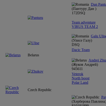
Dan Pant
(Пантуру Дан )
17
2
DSQ
Team adventure
VIRUS TEAM 2
Galu Ulis
(Улисе Галу)
DSQ
Dacic Team
Belarus
Andrei Zh
(Жуков Андрей)
9
4
5
6
11
Veterok
North boost
Polar Land
Czech Republic
Pa
(Херберова Павлина
8
10
19
18
9
9