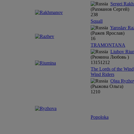
Sergei Rak
(Рахманов Сергей)
23
8
Squall
Yaroslav Ra
(Ражев Ярослав)
16
TRAMONTANA
Liubov Riu
(Рюмина Любовь )
13
15
12
12
The Lords of the Wind
Wind Riders
Olga Ryzho
(Рыжова Ольга)
12
10
Popoloka