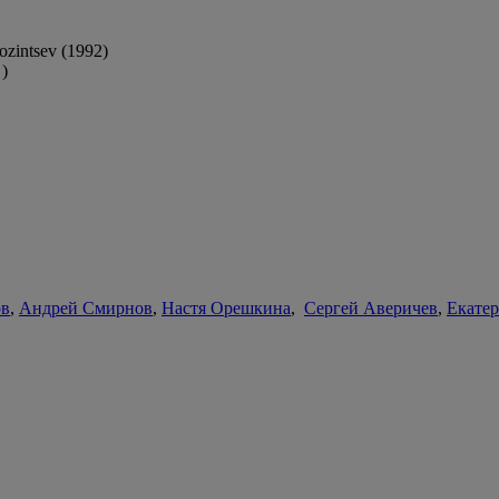
zintsev (1992)
)
ов
,
Андрей Смирнов
,
Настя Орешкина
,
Сергей Аверичев
,
Екате