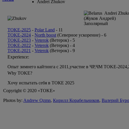
Andrei Zhukov
Andrei Zhuko
(Жуков Андрей)
Заполярный
TOKE-2025
-
Polar Land
-
11
TOKE-2024
-
North boost
(Северное ускорение) -
6
TOKE-2023
-
Veterok
(Ветерок) -
5
TOKE-2022
-
Veterok
(Ветерок) -
4
TOKE-2021
-
Veterok
(Ветерок) -
9
Experience:
Опыт зимнего кайтинга с 2011,участие в ЧР,ЧМ TOKE-2024,
Why TOKE?
Xочу испытать себя в ТОКЕ 2025
Copyright © 2020 «TOKE»
Photos by:
Andrew Qzmn
,
Кирилл Корабельников
,
Валерий Бур