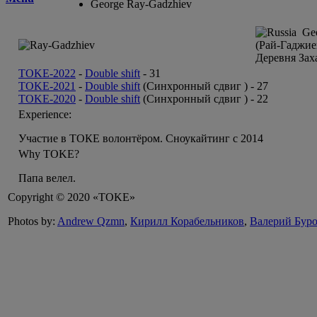
George Ray-Gadzhiev
Geo
(Рай-Гаджие
Деревня Зах
TOKE-2022
-
Double shift
-
31
TOKE-2021
-
Double shift
(Синхронный сдвиг ) -
27
TOKE-2020
-
Double shift
(Синхронный сдвиг ) -
22
Experience:
Участие в ТОКЕ волонтёром. Сноукайтинг с 2014
Why TOKE?
Папа велел.
Copyright © 2020 «TOKE»
Photos by:
Andrew Qzmn
,
Кирилл Корабельников
,
Валерий Бур