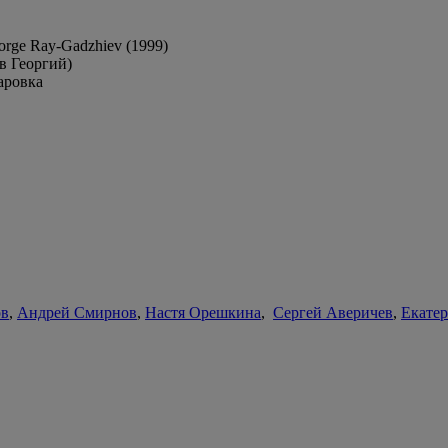
rge Ray-Gadzhiev (1999)
в Георгий)
аровка
ов
,
Андрей Смирнов
,
Настя Орешкина
,
Сергей Аверичев
,
Екате