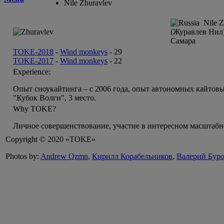
Nile Zhuravlev
Nile Z
(Журавлев Нил
Самара
TOKE-2018
-
Wind monkeys
-
29
TOKE-2017
-
Wind monkeys
-
22
Experience:
Опыт сноукайтинга – с 2006 года, опыт автономных кайтовых 
"Кубок Волги", 3 место.
Why TOKE?
Личное совершенствование, участие в интересном масштаб
Copyright © 2020 «TOKE»
Photos by:
Andrew Qzmn
,
Кирилл Корабельников
,
Валерий Бур