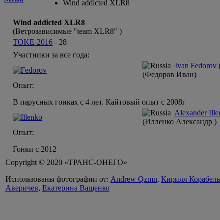
Wind addicted XLR8
Wind addicted XLR8
(Ветрозависимые "team XLR8" )
TOKE-2016
-
28
Участники за все года:
Ivan Fedorov
(Федоров Иван)
Опыт:
В парусных гонках с 4 лет. Кайтовый опыт с 2008г
Alexander Ill
(Илленко Александр )
Опыт:
Гонки с 2012
Copyright © 2020 «ТРАНС-ОНЕГО»
Использованы фотографии от:
Andrew Qzmn
,
Кирилл Корабел
Аверичев
,
Екатерина Ващенко