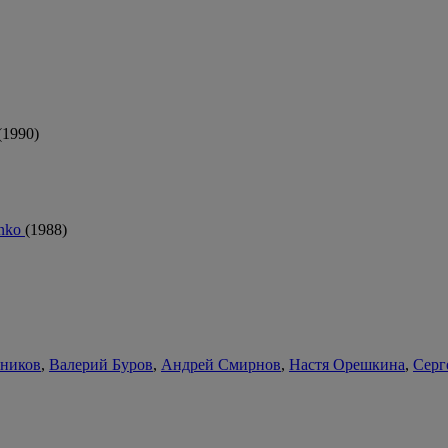
(1990)
enko
(1988)
ьников
,
Валерий Буров
,
Андрей Смирнов
,
Настя Орешкина
,
Серг