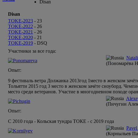
Disan
Disan
TOKE-2023
-
23
TOKE-2022
-
26
TOKE-2021
-
26
TOKE-2020
-
21
TOKE-2019
-
DSQ
Участники за все года:
Natal
(Пономарёва Н
Опыт:
9 фестиваль ветра Должанка 2013год 1место в женском зачёт
Тольятти 2015 год 3 место в женском зачёте сноуборд. Чемп
место среди ветеранов. Участие в многодневном походе ора
Alexe
(Пичугин Алек
Опыт:
C 2010 года - Кольская тундра ТОКЕ - с 2019 года
Pavel
(Корныльев Па