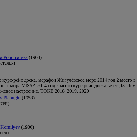
ia Ponomareva
(1963)
аталья)
е курс-рейс доска. марафон Жигулёвское море 2014 год 2 место 
ионат мира VISSA 2014 год 2 место курс рейс доска зачет Д8. Че
нжевое настроение. ТОКЕ 2018, 2019, 2020
y Pichugin
(1958)
сей)
 Kornilyev
(1980)
вел)