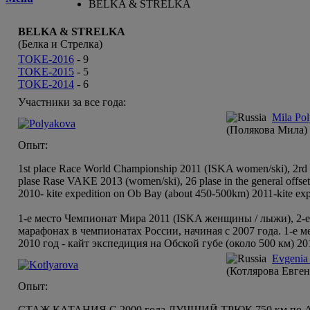
BELKA & STRELKA
BELKA & STRELKA
(Белка и Стрелка)
TOKE-2016
-
9
TOKE-2015
-
5
TOKE-2014
-
6
Участники за все года:
Mila Po
(Полякова Мила)
Опыт:
1st place Race World Championship 2011 (ISKA women/ski), 2rd p
plase Rase VAKE 2013 (women/ski), 26 plase in the general offset
2010- kite expedition on Ob Bay (about 450-500km) 2011-kite ex
1-е место Чемпионат Мира 2011 (ISKA женщины / лыжи), 2-е 
марафонах в чемпионатах России, начиная с 2007 года. 1-е
2010 год - кайт экспедиция на Обской губе (около 500 км) 
Evgenia
(Котлярова Евген
Опыт:
СТАЖ КАТАНИЯ С 2000 года ЛУЧШИЙ ТРЮК 750 км по Аркт