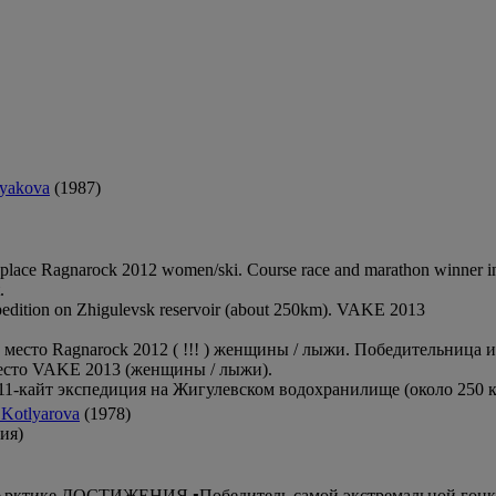
lyakova
(1987)
lace Ragnarock 2012 women/ski. Сourse race and marathon winner in 
.
pedition on Zhigulevsk reservoir (about 250km). VAKE 2013
место Ragnarock 2012 ( !!! ) женщины / лыжи. Победительница и
 место VAKE 2013 (женщины / лыжи).
2011-кайт экспедиция на Жигулевском водохранилище (около 250 к
 Kotlyarova
(1978)
ия)
ике ДОСТИЖЕНИЯ ▪️Победитель самой экстремальной гонки ми