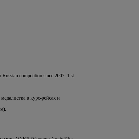
Russian competition since 2007. 1 st
 медалистка в курс-рейсах и
м).
ра VAKE (Varanger Arctic Kite