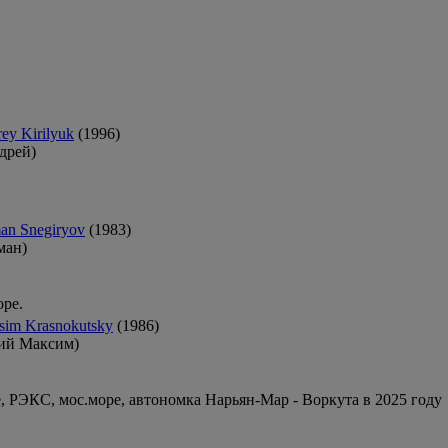
ey Kirilyuk
(1996)
дрей)
an Snegiryov
(1983)
ман)
ре.
sim Krasnokutsky
(1986)
ий Максим)
, РЭКС, мос.море, автономка Нарьян-Мар - Воркута в 2025 году