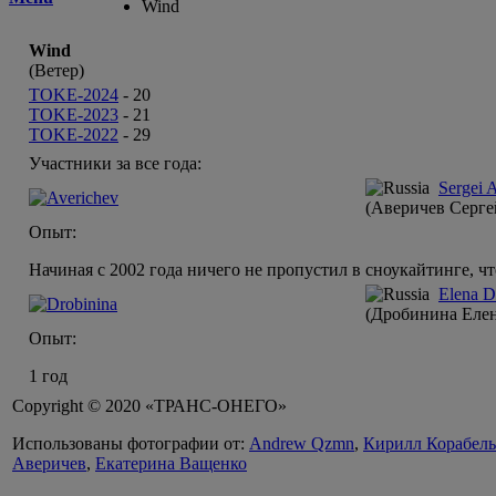
Wind
Wind
(Ветер)
TOKE-2024
-
20
TOKE-2023
-
21
TOKE-2022
-
29
Участники за все года:
Sergei 
(Аверичев Серге
Опыт:
Начиная с 2002 года ничего не пропустил в сноукайтинге, 
Elena D
(Дробинина Елен
Опыт:
1 год
Copyright © 2020 «ТРАНС-ОНЕГО»
Использованы фотографии от:
Andrew Qzmn
,
Кирилл Корабел
Аверичев
,
Екатерина Ващенко