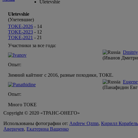
Uletevshie
Uletevshie
(Улетевшие)
TOKE-2026
-
14
TOKE-2023
-
12
TOKE-2021
-
21
Участники за все года:
Dmitriy
(Иванов Дмитри
Опыт:
Зимний кайтинг с 2016, разные походики, ТОКЕ.
Eugene 
(Панафидин Евг
Опыт:
Много ТОКЕ
Copyright © 2020 «ТРАНС-ОНЕГО»
Использованы фотографии от:
Andrew Qzmn
,
Кирилл Корабел
Аверичев
,
Екатерина Ващенко