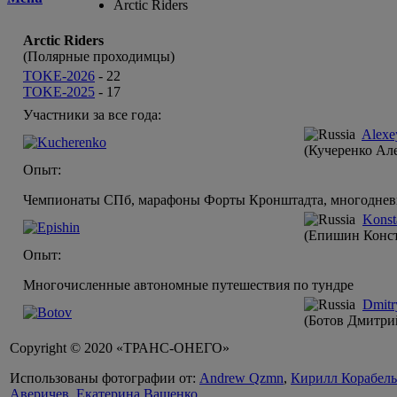
Arctic Riders
Arctic Riders
(Полярные проходимцы)
TOKE-2026
-
22
TOKE-2025
-
17
Участники за все года:
Alexe
(Кучеренко Ал
Опыт:
Чемпионаты СПб, марафоны Форты Кронштадта, многодневн
Konst
(Епишин Конс
Опыт:
Многочисленные автономные путешествия по тундре
Dmitr
(Ботов Дмитри
Copyright © 2020 «ТРАНС-ОНЕГО»
Использованы фотографии от:
Andrew Qzmn
,
Кирилл Корабел
Аверичев
,
Екатерина Ващенко