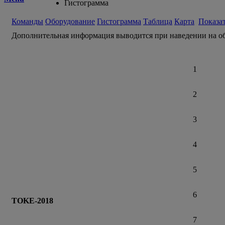
Гистограмма
Команды
Оборудование
Гистограмма
Таблица
Карта
Показа
Дополнительная информация выводится при наведении на об
1
2
3
4
5
6
TOKE-2018
7