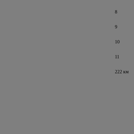
8
9
10
11
222 км