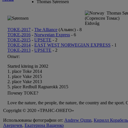
Thomas Sørensen
Thomas Sør
(Соренсен Томас)
Eidsvåg
TOKE-2017
-
The Alliance
(Альянс) -
8
TOKE-2016
-
Norwegian Express
-
6
TOKE-2015
-
UPSETE
-
2
TOKE-2014
-
EAST WEST NORWEGIAN EXPRESS
-
1
TOKE-2013
-
UPSETE
-
2
Опыт:
Started kiteing in 2002
1. place Toke 2014
1. place Vake 2015
2. place Vake 2013
5. place Redbull Ragnarokk 2015
Почему TOKE?
Love the nature, the people, the nature, the country and the sport. Go
Copyright © 2020 «ТРАНС-ОНЕГО»
Использованы фотографии от:
Andrew Qzmn
,
Кирилл Корабел
Аверичев
,
Екатерина Ващенко