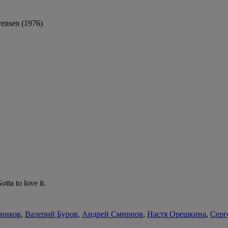
ensen (1976)
tta to love it.
ьников
,
Валерий Буров
,
Андрей Смирнов
,
Настя Орешкина
,
Серг